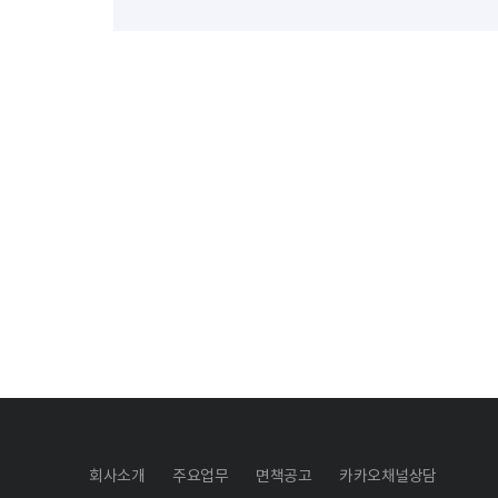
회사소개
주요업무
면책공고
카카오채널상담